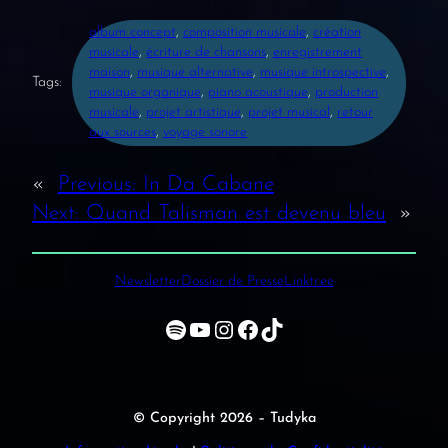
album concept
, 
composition musicale
, 
création
musicale
, 
écriture de chansons
, 
enregistrement
maison
, 
musique alternative
, 
musique introspective
, 
Tags:
musique organique
, 
piano acoustique
, 
production
musicale
, 
projet artistique
, 
projet musical
, 
retour
aux sources
, 
voyage sonore
«
Previous:
In Da Cabane
Next:
Quand Talisman est devenu bleu
»
Newsletter
Dossier de Presse
Linktr.ee
Spotify
YouTube
Instagram
Facebook
TikTok
© Copyright 2026 – Tudyka